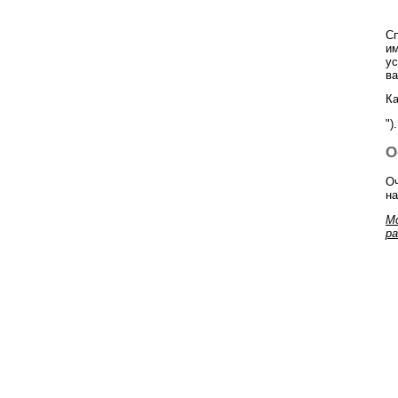
Сп
им
ус
ва
Ка
").
О
Оч
на
М
р