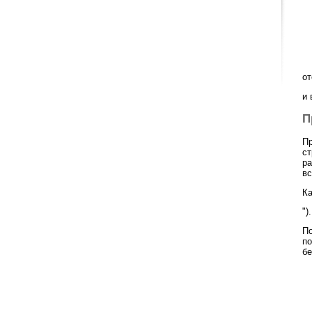
от
и 
П
Пр
ст
ра
вс
Ка
").
По
по
бе