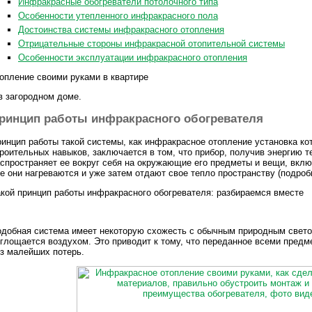
Инфракрасные обогреватели потолочного типа
Особенности утепленного инфракрасного пола
Достоинства системы инфракрасного отопления
Отрицательные стороны инфракрасной отопительной системы
Особенности эксплуатации инфракрасного отопления
опление своими руками в квартире
в загородном доме.
ринцип работы инфракрасного обогревателя
инцип работы такой системы, как инфракрасное отопление установка кот
роительных навыков, заключается в том, что прибор, получив энергию т
спространяет ее вокруг себя на окружающие его предметы и вещи, включа
е они нагреваются и уже затем отдают свое тепло пространству (подробн
кой принцип работы инфракрасного обогревателя: разбираемся вместе
добная система имеет некоторую схожесть с обычным природным светом
глощается воздухом. Это приводит к тому, что переданное всеми предм
з малейших потерь.