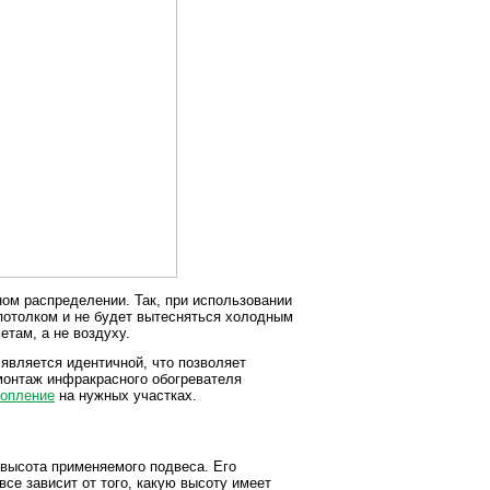
ом распределении. Так, при использовании
 потолком и не будет вытесняться холодным
етам, а не воздуху.
 является идентичной, что позволяет
 монтаж инфракрасного обогревателя
топление
на нужных участках.
 высота применяемого подвеса. Его
все зависит от того, какую высоту имеет