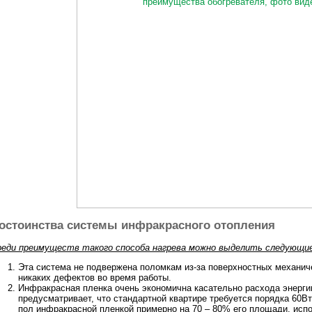
остоинства системы инфракрасного отопления
реди преимуществ такого способа нагрева можно выделить следующие
Эта система не подвержена поломкам из-за поверхностных механиче
никаких дефектов во время работы.
Инфракрасная пленка очень экономична касательно расхода энергии
предусматривает, что стандартной квартире требуется порядка 60Вт/
пол инфракрасной пленкой примерно на 70 – 80% его площади, исп