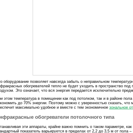
о оборудование позволяет навсегда забыть о неправильном температурн
фракрасных обогревателей тепло не будет уходить в пространство под
здухом. Это означает, что вся энергия передается исключительно предм
и этом температура в помещении как под потолком, так и в районе пола
кономить до 70% энергии. Поэтому можно с уверенностью сказать, что
еспечит максимально удобное и вместе с тем экономичное
зональное о
нфракрасные обогреватели потолочного типа
танавливая эти аппараты, крайне важно помнить о таком параметре, как
андартный показатель варьируется в пределах от 2,2 до 3,5 м от пола – 