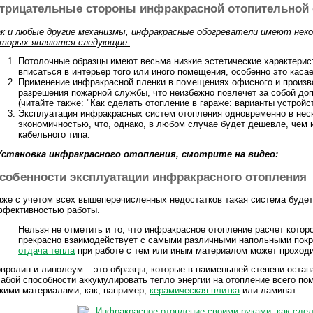
трицательные стороны инфракрасной отопительной
ак и любые другие механизмы, инфракрасные обогреватели имеют нек
оторых являются следующие:
Потолочные образцы имеют весьма низкие эстетические характерист
вписаться в интерьер того или иного помещения, особенно это кас
Применение инфракрасной пленки в помещениях офисного и произво
разрешения пожарной службы, что неизбежно повлечет за собой д
(читайте также: "Как сделать отопление в гараже: варианты устройст
Эксплуатация инфракрасных систем отопления одновременно в нес
экономичностью, что, однако, в любом случае будет дешевле, чем 
кабельного типа.
становка инфракрасного отопления, смотрите на видео:
собенности эксплуатации инфракрасного отопления
же с учетом всех вышеперечисленных недостатков такая система будет
ффективностью работы.
Нельзя не отметить и то, что инфракрасное отопление расчет кото
прекрасно взаимодействует с самыми различными напольными покры
отдача тепла
при работе с тем или иным материалом может проходи
вролин и линолеум – это образцы, которые в наименьшей степени оста
абой способности аккумулировать тепло энергии на отопление всего п
кими материалами, как, например,
керамическая плитка
или ламинат.