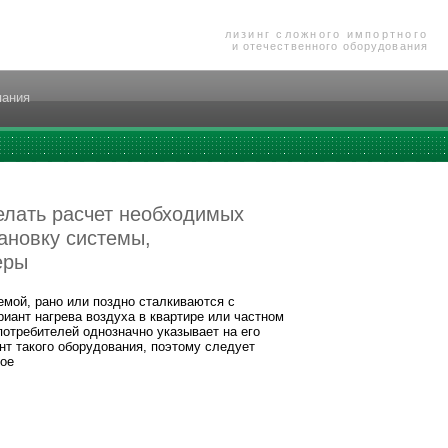
лизинг сложного импортного
и отечественного оборудования
пания
елать расчет необходимых
ановку системы,
еры
емой, рано или поздно сталкиваются с
иант нагрева воздуха в квартире или частном
отребителей однозначно указывает на его
т такого оборудования, поэтому следует
ное