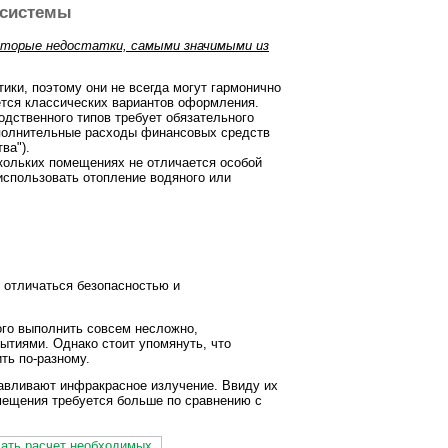
 системы
оторые недостатки, самыми значимыми из
ики, поэтому они не всегда могут гармонично
ается классических вариантов оформления.
дственного типов требует обязательного
ополнительные расходы финансовых средств
ва").
кольких помещениях не отличается особой
использовать отопление водяного или
 отличаться безопасностью и
рого выполнить совсем несложно,
тиями. Однако стоит упомянуть, что
ть по-разному.
навливают инфракрасное излучение. Ввиду их
омещения требуется больше по сравнению с