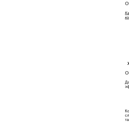
О
К
к
У
О
Да
э
Ко
сл
та