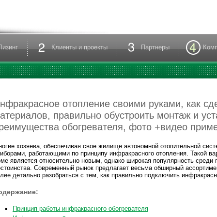
Лизинг
Клиенты и проекты
Партнеры
Ком
нфракрасное отопление своими руками, как сд
атериалов, правильно обустроить монтаж и уст
реимущества обогревателя, фото +видео прим
огие хозяева, обеспечивая свое жилище автономной отопительной сист
иборами, работающими по принципу инфракрасного отопления. Такой вар
ме является относительно новым, однако широкая популярность среди п
стоинства. Современный рынок предлагает весьма обширный ассортимен
лее детально разобраться с тем, как правильно подключить инфракрас
одержание:
Принцип работы инфракрасного обогревателя