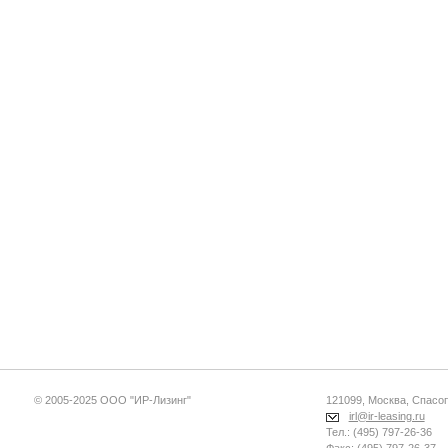
© 2005-2025 ООО "ИР-Лизинг"
121099, Москва, Спасопе
irl@ir-leasing.ru
Тел.: (495) 797-26-36