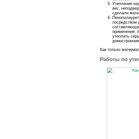
Утепление ке
вес, неподве
сделали мате
Пенополиурет
посредством 
составляющая
применения. И
утеплить сер
домостроения
Как только материа
Работы по уте