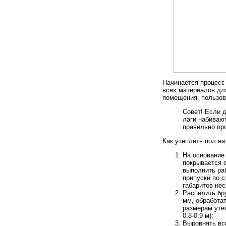
Начинается процесс 
всех материалов дл
помещения, пользов
Совет! Если 
лаги набивают
правильно пр
Как утеплить пол на
На основание
покрывается 
выполнить ра
припуски по 
габаритов не
Распилить бр
мм, обработа
размерам уте
0,8-0,9 м);
Выровнять вс