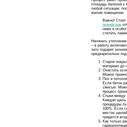
площадь балкона к к
любой ситуации, по
жилом помещении.
Важно! Стоит 
полностью
от
ниже и особог
стелить ламин
Начинать утепление 
– в работу включаю
зато подарит эконом
предварительно под
Старое покры
материал до 
Очистить осно
Можно провес
Пол и потолок
Если бетон р
смесью. Можн
процесс прои
Стыки между 
Каждая щель 
процедуры лу
100%. Если с
местах щелей
придется вск
Как только ра
гидроизоляци