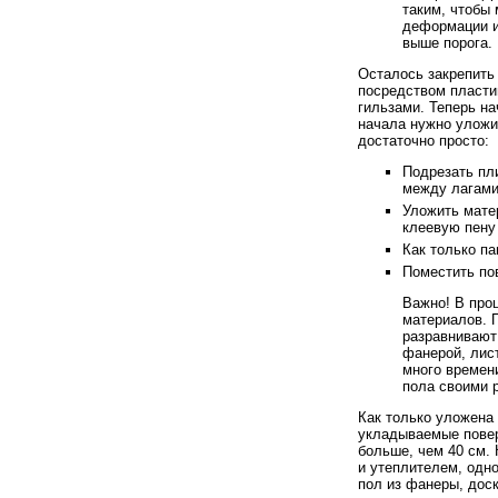
таким, чтобы
деформации и
выше порога.
Осталось закрепить 
посредством пласти
гильзами. Теперь н
начала нужно уложи
достаточно просто:
Подрезать пли
между лагами
Уложить мате
клеевую пену
Как только п
Поместить по
Важно! В про
материалов. 
разравнивают
фанерой, лис
много времен
пола своими 
Как только уложена
укладываемые повер
больше, чем 40 см.
и утеплителем, одн
пол из фанеры, доск