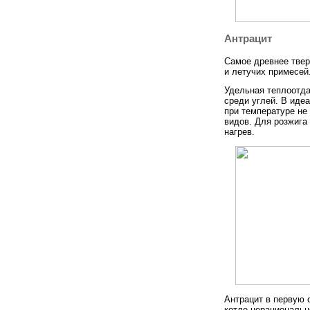
Антрацит
Самое древнее твер
и летучих примесей
Удельная теплоотда
среди углей. В иде
при температуре не
видов. Для розжига
нагрев.
Антрацит в первую 
котле нерациональн