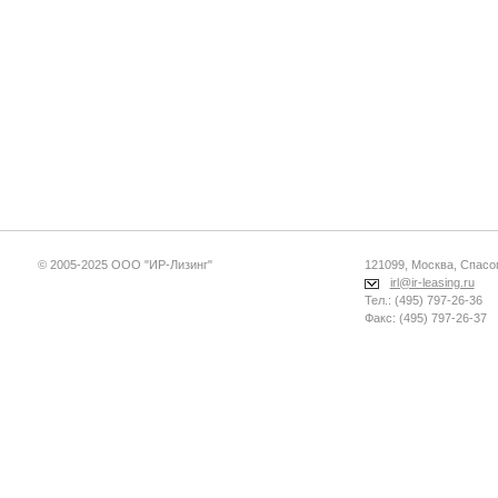
© 2005-2025 ООО "ИР-Лизинг"
121099, Москва, Спасопе
irl@ir-leasing.ru
Тел.: (495) 797-26-36
Факс: (495) 797-26-37