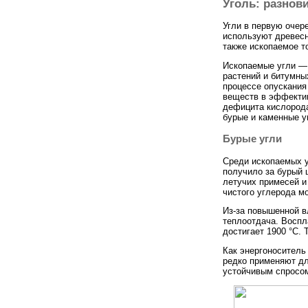
Уголь: разнов
Угли в первую очер
используют древесн
также ископаемое т
Ископаемые угли 
растений и битумны
процессе опускания
веществ в эффектив
дефицита кислорода
бурые и каменные уг
Бурые угли
Среди ископаемых у
получило за бурый 
летучих примесей и
чистого углерода м
Из-за повышенной в
теплоотдача. Воспл
достигает 1900 °С. 
Как энергоноситель
редко применяют дл
устойчивым спросо