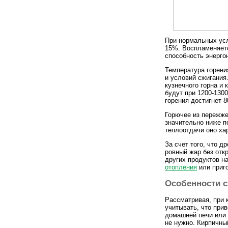
При нормальных усл
15%. Воспламеняетс
способность энергон
Температура горени
и условий сжигания
кузнечного горна и
будут при 1200-130
горения достигнет 8
Горючее из пережже
значительно ниже п
теплоотдачи оно ха
За счет того, что 
ровный жар без отк
других продуктов н
отопления
или приго
Особенности с
Рассматривая, при к
учитывать, что при
домашней печи или 
не нужно. Кирпичны