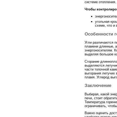
системе отопления.
Чтобы контролиро
энергоносите
угольная кро
схеме, что и 
Особенности г
Угли различаются п
пламени длинные, а
энергоносителям. К
выделяя большое ко
Сгорание длиннопла
выделяются летучие
части топочной кам
выгорания летучих 
пламя. Углерод выг
Заключение
Выбирая, какой эне
печи, стоит обрати
Температура горени
ограничивать, чтоб
Важно оценить дост
удобство использов