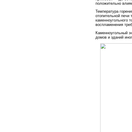
положительно влияе
Температура горени
отопительной печи 
каменноугольного т
воспламенения треб
Каменноугольный э
домов и зданий ино