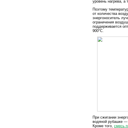
уровень нагрева, а 
Поэтому температур
от количества возд
энергоноситель луч
ограничения воздуш
поддерживается опт
900°С.
При сжигании энерг
водяной рубашке — 
Кроме того,
смесь п