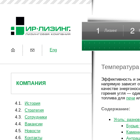
Лизинг
Eng
Температура 
Эффективность и э
КОМПАНИЯ
напрямую зависит о
качестве энергонос
горения угля — оди
топлива для
печи
ил
4.1.
История
Содержание:
4.2.
Стратегия
4.3.
Сотрудники
Уголь: разно
4.4.
Вакансии
Бурые 
4.5.
Новости
Каменн
4.6.
Контакты
Антрац