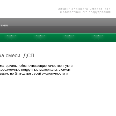
лизинг сложного импортного
и отечественного оборудования
пания
ка смеси, ДСП
е материалы, обеспечивающие качественную и
всевозможные подручные материалы, скажем,
вшим, но благодаря своей экологичности и