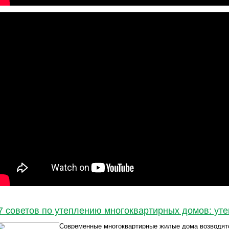
7 советов по утеплению многоквартирных домов: уте
Современные многоквартирные жилые дома возводятс