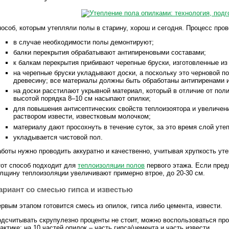
особ, которым утепляли полы в старину, хорош и сегодня. Процесс пр
в случае необходимости полы демонтируют;
балки перекрытия обрабатывают антипиреновыми составами;
к балкам перекрытия прибивают черепные бруски, изготовленные из
на черепные бруски укладывают доски, а поскольку это черновой п
древесину; все материалы должны быть обработаны антипиренами и
на доски расстилают укрывной материал, который в отличие от пол
высотой порядка 8–10 см насыпают опилки;
для повышения антисептических свойств теплоизоятора и увеличе
раствором извести, известковым молочком;
материалу дают просохнуть в течение суток, за это время слой утеп
укладывается чистовой пол.
боты нужно проводить аккуратно и качественно, учитывая хрупкость ут
от способ подходит для
теплоизоляции полов
первого этажа. Если пред
лщину теплоизоляции увеличивают примерно втрое, до 20-30 см.
ариант со смесью гипса и известью
рвым этапом готовится смесь из опилок, гипса либо цемента, извести.
дсчитывать скрупулезно проценты не стоит, можно воспользоваться пр
актике: на 10 частей опилок – часть гипса/цемента и часть извести.