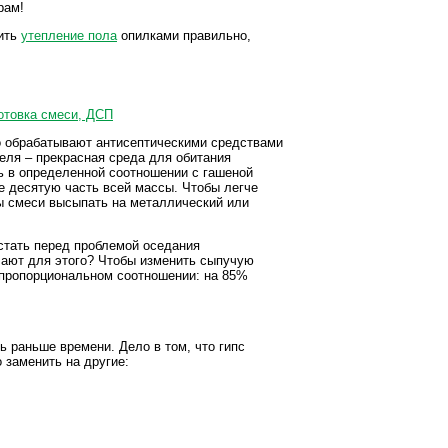
рам!
нить
утепление пола
опилками правильно,
о обрабатывают антисептическими средствами
еля – прекрасная среда для обитания
ь в определенной соотношении с гашеной
е десятую часть всей массы. Чтобы легче
ы смеси высыпать на металлический или
стать перед проблемой оседания
елают для этого? Чтобы изменить сыпучую
м пропорциональном соотношении: на 85%
ь раньше времени. Дело в том, что гипс
 заменить на другие: