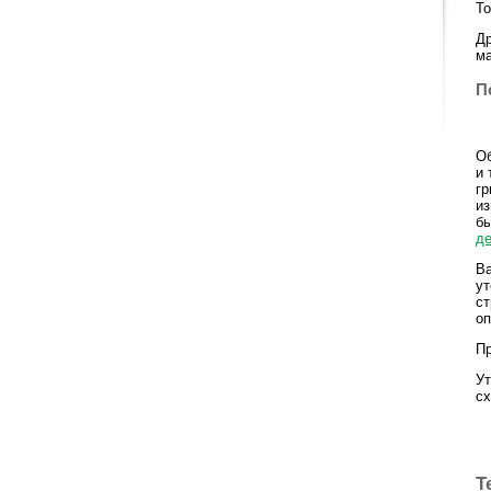
То
Др
ма
П
Об
и 
гр
из
бы
д
Ва
ут
ст
оп
Пр
Ут
сх
Т