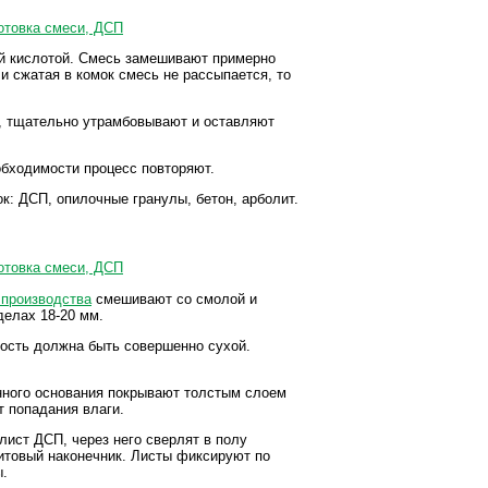
й кислотой. Смесь замешивают примерно
 сжатая в комок смесь не рассыпается, то
, тщательно утрамбовывают и оставляют
обходимости процесс повторяют.
: ДСП, опилочные гранулы, бетон, арболит.
 производства
смешивают со смолой и
делах 18-20 мм.
ость должна быть совершенно сухой.
нного основания покрывают толстым слоем
т попадания влаги.
ист ДСП, через него сверлят в полу
дитовый наконечник. Листы фиксируют по
ы.