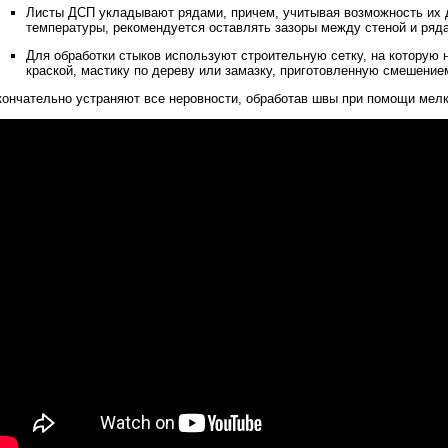
Листы ДСП укладывают рядами, причем, учитывая возможность их
температуры, рекомендуется оставлять зазоры между стеной и ряд
Для обработки стыков используют строительную сетку, на которую 
краской, мастику по дереву или замазку, приготовленную смешени
ончательно устраняют все неровности, обработав швы при помощи мелк