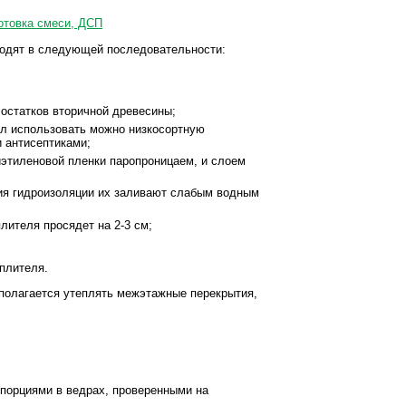
оводят в следующей последовательности:
 остатков вторичной древесины;
ол использовать можно низкосортную
 антисептиками;
иэтиленовой пленки паропроницаем, и слоем
ния гидроизоляции их заливают слабым водным
лителя просядет на 2-3 см;
еплителя.
полагается утеплять межэтажные перекрытия,
опорциями в ведрах, проверенными на