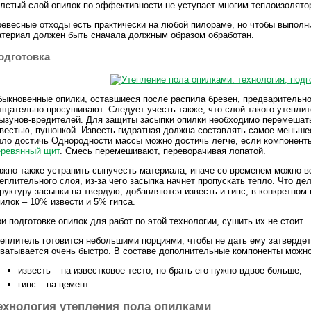
лстый слой опилок по эффективности не уступает многим теплоизолято
евесные отходы есть практически на любой пилораме, но чтобы выпол
териал должен быть сначала должным образом обработан.
одготовка
ыкновенные опилки, оставшиеся после распила бревен, предварительн
тщательно просушивают. Следует учесть также, что слой такого утеплит
ызунов-вредителей. Для защиты засыпки опилки необходимо перемешат
вестью, пушонкой. Известь гидратная должна составлять самое меньше
ло достичь Однородности массы можно достичь легче, если компонент
еревянный щит
. Смесь перемешивают, переворачивая лопатой.
жно также устранить сыпучесть материала, иначе со временем можно в
еплительного слоя, из-за чего засыпка начнет пропускать тепло. Что д
руктуру засыпки на твердую, добавляются известь и гипс, в конкретно
илок – 10% извести и 5% гипса.
и подготовке опилок для работ по этой технологии, сушить их не стоит.
еплитель готовится небольшими порциями, чтобы не дать ему затвердет
ватывается очень быстро. В составе дополнительные компоненты можно
известь – на известковое тесто, но брать его нужно вдвое больше;
гипс – на цемент.
ехнология утепления пола опилками