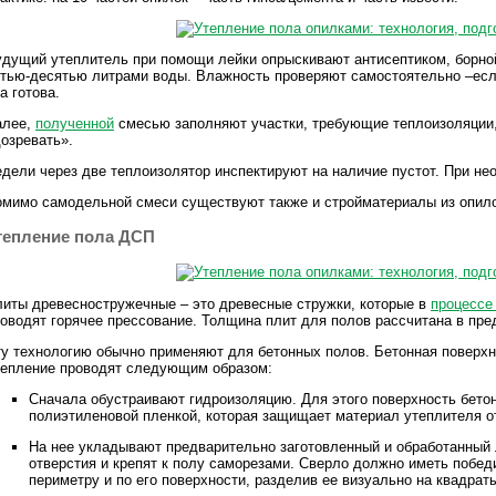
дущий утеплитель при помощи лейки опрыскивают антисептиком, борно
тью-десятью литрами воды. Влажность проверяют самостоятельно –если
а готова.
алее,
полученной
смесью заполняют участки, требующие теплоизоляции
озревать».
дели через две теплоизолятор инспектируют на наличие пустот. При не
мимо самодельной смеси существуют также и стройматериалы из опилок
тепление пола ДСП
иты древесностружечные – это древесные стружки, которые в
процессе
оводят горячее прессование. Толщина плит для полов рассчитана в пре
у технологию обычно применяют для бетонных полов. Бетонная поверхн
тепление проводят следующим образом:
Сначала обустраивают гидроизоляцию. Для этого поверхность бето
полиэтиленовой пленкой, которая защищает материал утеплителя о
На нее укладывают предварительно заготовленный и обработанный л
отверстия и крепят к полу саморезами. Сверло должно иметь побе
периметру и по его поверхности, разделив ее визуально на квадрат