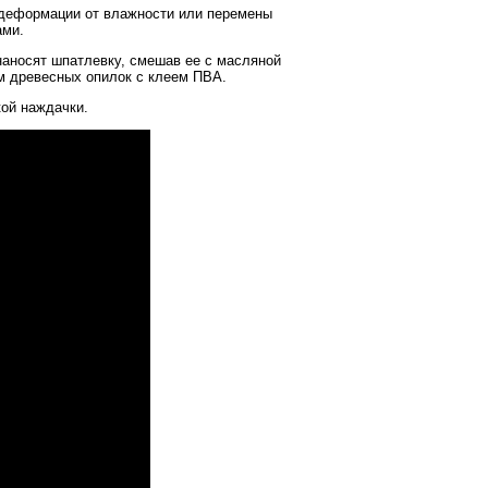
 деформации от влажности или перемены
ами.
наносят шпатлевку, смешав ее с масляной
ем древесных опилок с клеем ПВА.
ой наждачки.