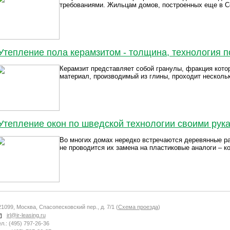
требованиями. Жильцам домов, построенных еще в Со
Утепление пола керамзитом - толщина, технология п
Керамзит представляет собой гранулы, фракция кото
материал, производимый из глины, проходит нескольк
Утепление окон по шведской технологии своими рука
Во многих домах нередко встречаются деревянные р
не проводится их замена на пластиковые аналоги – ког
21099, Москва, Спасопесковский пер., д. 7/1 (
Схема проезда
)
irl@ir-leasing.ru
л.: (495) 797-26-36